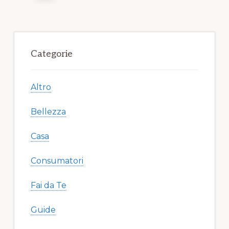
pages
omitted
Primary
Sidebar
Categorie
Altro
Bellezza
Casa
Consumatori
Fai da Te
Guide