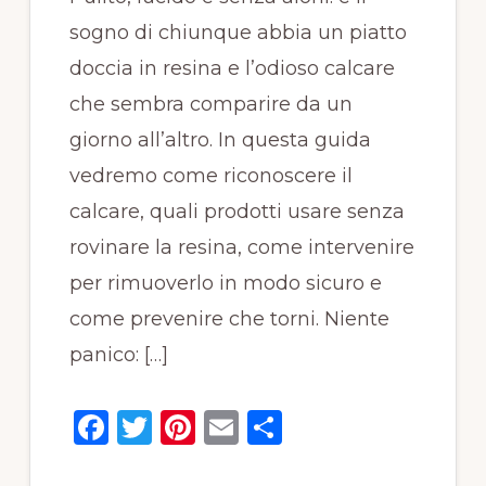
sogno di chiunque abbia un piatto
doccia in resina e l’odioso calcare
che sembra comparire da un
giorno all’altro. In questa guida
vedremo come riconoscere il
calcare, quali prodotti usare senza
rovinare la resina, come intervenire
per rimuoverlo in modo sicuro e
come prevenire che torni. Niente
panico: […]
F
T
Pi
E
C
a
w
n
m
o