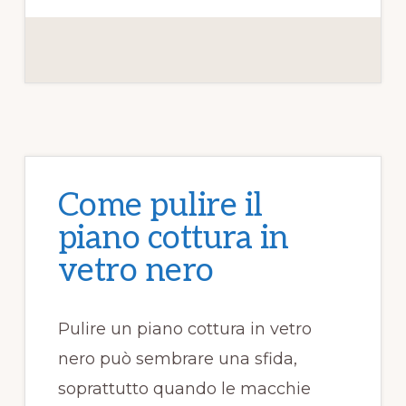
c
it
te
ai
n
e
te
re
l
di
b
r
st
vi
o
di
o
k
Come pulire il
piano cottura in
vetro nero​​
Pulire un piano cottura in vetro
nero può sembrare una sfida,
soprattutto quando le macchie