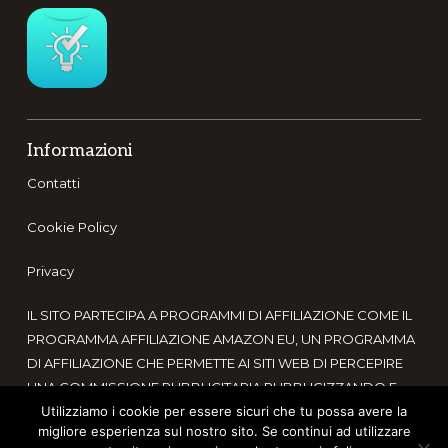
Footer
Informazioni
Contatti
Cookie Policy
Privacy
IL SITO PARTECIPA A PROGRAMMI DI AFFILIAZIONE COME IL
PROGRAMMA AFFILIAZIONE AMAZON EU, UN PROGRAMMA
DI AFFILIAZIONE CHE PERMETTE AI SITI WEB DI PERCEPIRE
UNA COMMISSIONE PUBBLICITARIA PUBBLICIZZANDO E
FORNENDO LINK AL SITO AMAZON.IT. IN QUALITÀ DI
Utilizziamo i cookie per essere sicuri che tu possa avere la
migliore esperienza sul nostro sito. Se continui ad utilizzare
AFFILIATO AMAZON, IL PRESENTE SITO RICEVE UN