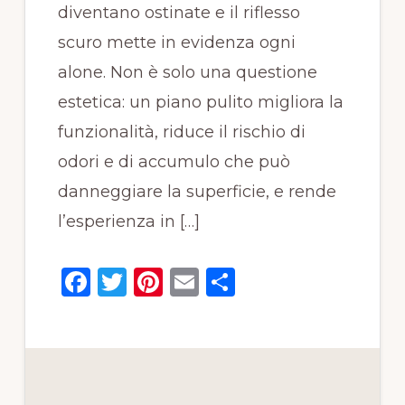
diventano ostinate e il riflesso
scuro mette in evidenza ogni
alone. Non è solo una questione
estetica: un piano pulito migliora la
funzionalità, riduce il rischio di
odori e di accumulo che può
danneggiare la superficie, e rende
l’esperienza in […]
F
T
Pi
E
C
a
w
n
m
o
c
it
te
ai
n
e
te
re
l
di
b
r
st
vi