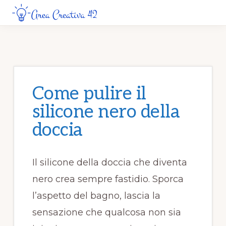
Skip
Skip
to
to
AREA
Guide
CREATIVA
main
primary
42
Creative
content
sidebar
da
Leggere
Come pulire il
Online
silicone nero della
doccia​​
Il silicone della doccia che diventa
nero crea sempre fastidio. Sporca
l’aspetto del bagno, lascia la
sensazione che qualcosa non sia