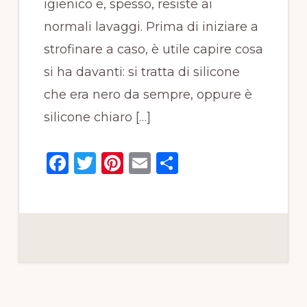
igienico e, spesso, resiste ai
normali lavaggi. Prima di iniziare a
strofinare a caso, è utile capire cosa
si ha davanti: si tratta di silicone
che era nero da sempre, oppure è
silicone chiaro […]
F
T
Pi
E
C
a
w
n
m
o
c
it
te
ai
n
e
te
re
l
di
b
r
st
vi
o
di
o