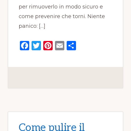
per rimuoverlo in modo sicuro e
come prevenire che torni. Niente
panico: […]
F
T
Pi
E
C
a
w
n
m
o
c
it
te
ai
n
e
te
re
l
di
b
r
st
vi
o
di
o
k
Come pulire il