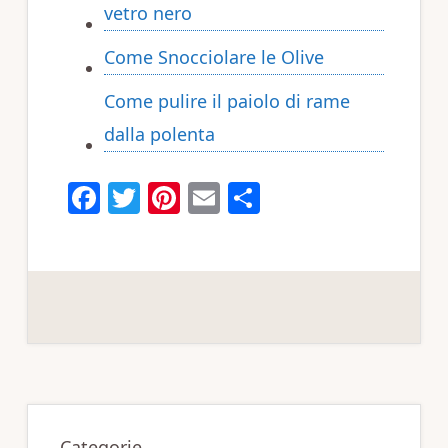
vetro nero​​
Come Snocciolare le Olive
Come pulire il paiolo di rame
dalla polenta​​
F
T
Pi
E
C
a
w
n
m
o
c
it
te
ai
n
e
te
re
l
di
b
r
st
vi
o
di
o
Primary
k
Categorie