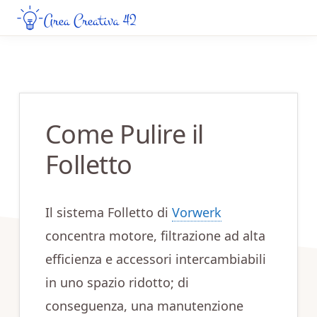
Skip
Skip
to
to
AREA
Guide
CREATIVA
main
primary
Creative
42
content
sidebar
da
Leggere
Come Pulire il
Online
Folletto
Il sistema Folletto di
Vorwerk
concentra motore, filtrazione ad alta
efficienza e accessori intercambiabili
in uno spazio ridotto; di
conseguenza, una manutenzione