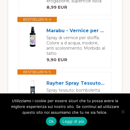
erogazione, superficie liscia
8,99 EUR
BESTSELLER N. 4
Marabu - Vernice per Stoffa con erogatore Spray, 100 ml, Color Nero
Spray di vernice per stoffa;
Colore a d acqua, inodore,
anti scolorimento; Morbido al
tatto
9,90 EUR
BESTSELLER N. 5
Rayher Spray Tessuto, Nero, 50 ml
Spray tessuto; bomboletta
50ml; nero; Prodotto di
ottima qualità
Utilizziamo i cookie per essere sicuri che tu possa avere la
migliore esperienza sul nostro sito. Se continui ad utilizzare
4,79 EUR
questo sito noi assumiamo che tu ne sia felice.
BESTSELLER N. 6
Ok
Leggi di più