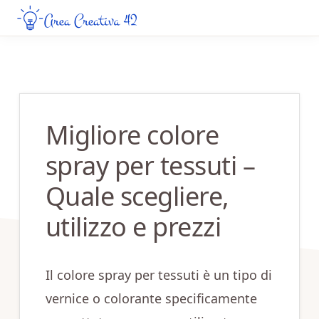
Skip
Skip
to
to
AREA
Guide
CREATIVA
main
primary
Creative
42
content
sidebar
da
Leggere
Migliore colore
Online
spray per tessuti –
Quale scegliere,
utilizzo e prezzi
Il colore spray per tessuti è un tipo di
vernice o colorante specificamente