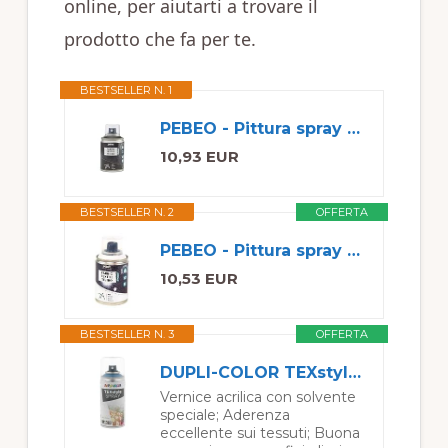
online, per aiutarti a trovare il
prodotto che fa per te.
BESTSELLER N. 1
PEBEO - Pittura spray per tessuti 7A Spray - Tessuti naturali e sintetici - A base acqua - Senza solventi - Lavabile in lavatrice - Pittura su tessuto PEBEO colore Nero
10,93 EUR
BESTSELLER N. 2
OFFERTA
PEBEO - Pittura spray per tessuti 7A Spray - Tessuti naturali e sintetici - A base acqua - Senza solventi - Lavabile in lavatrice - Pittura su tessuto PEBEO colore Bianco
10,53 EUR
BESTSELLER N. 3
OFFERTA
DUPLI-COLOR TEXstyle SPRAY Blu 150 ml
Vernice acrilica con solvente
speciale; Aderenza
eccellente sui tessuti; Buona