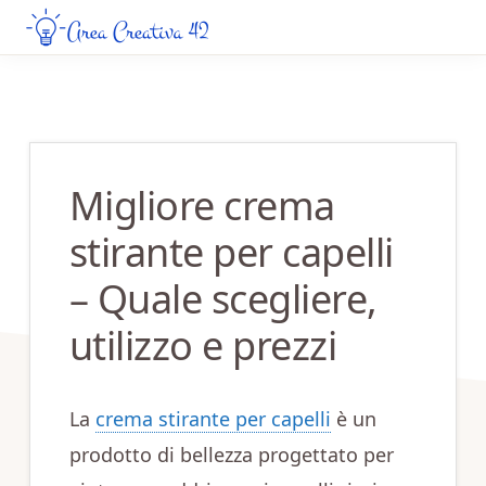
Skip
Skip
to
to
AREA
Guide
CREATIVA
main
primary
Creative
42
content
sidebar
da
Leggere
Migliore crema
Online
stirante per capelli
– Quale scegliere,
utilizzo e prezzi
La
crema stirante per capelli
è un
prodotto di bellezza progettato per