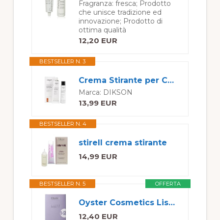
Fragranza: fresca; Prodotto
che unisce tradizione ed
innovazione; Prodotto di
ottima qualità
12,20 EUR
BESTSELLER N. 3
Crema Stirante per Capelli Lisciante Lunga Durata Dikson Sten (D1223)
Marca: DIKSON
13,99 EUR
BESTSELLER N. 4
stirell crema stirante
14,99 EUR
BESTSELLER N. 5
OFFERTA
Oyster Cosmetics Lisse System Kit Professionale con Sistema Stirante, Liscio Permanente, 200 ml
12,40 EUR