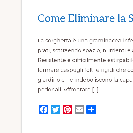
Come Eliminare la S
La sorghetta è una graminacea infe
prati, sottraendo spazio, nutrienti e
Resistente e difficilmente estirpabil
formare cespugli folti e rigidi che 
giardino e ne indeboliscono la capac
pedonali. Affrontare […]
F
T
Pi
E
C
a
w
n
m
o
c
it
te
ai
n