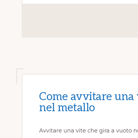
e
te
re
l
di
b
r
st
vi
o
di
o
k
Come avvitare una v
nel metallo
Avvitare una vite che gira a vuoto