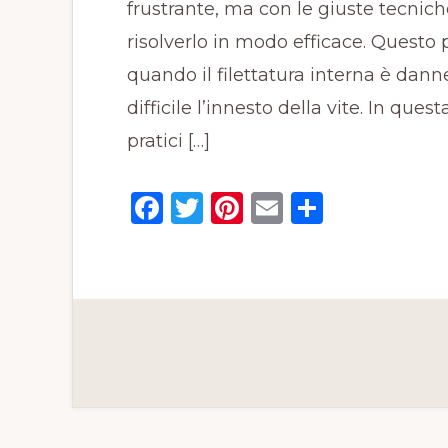
frustrante, ma con le giuste tecnich
risolverlo in modo efficace. Questo
quando il filettatura interna è da
difficile l’innesto della vite. In qu
pratici […]
F
T
Pi
E
C
a
w
n
m
o
c
it
te
ai
n
e
te
re
l
di
b
r
st
vi
o
di
o
k