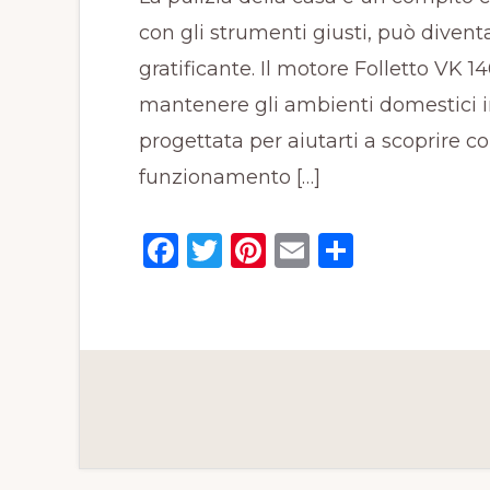
con gli strumenti giusti, può diven
gratificante. Il motore Folletto VK 
mantenere gli ambienti domestici i
progettata per aiutarti a scoprire c
funzionamento […]
F
T
Pi
E
C
a
w
n
m
o
c
it
te
ai
n
e
te
re
l
di
b
r
st
vi
o
di
o