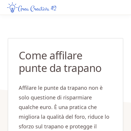
Skip
Skip
to
to
AREA
Guide
CREATIVA
main
primary
Creative
42
content
sidebar
da
Leggere
Come affilare
Online
punte da trapano
Affilare le punte da trapano non è
solo questione di risparmiare
qualche euro. È una pratica che
migliora la qualità del foro, riduce lo
sforzo sul trapano e protegge il