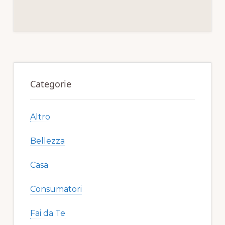
e
te
re
l
di
b
r
st
vi
o
di
o
Primary
k
Sidebar
Categorie
Altro
Bellezza
Casa
Consumatori
Fai da Te