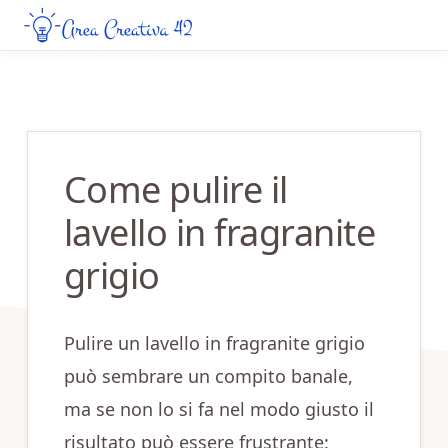
Skip
Skip
to
to
AREA
Guide
CREATIVA
main
primary
Creative
42
content
sidebar
da
Leggere
Come pulire il
Online
lavello in fragranite
grigio​​
Pulire un lavello in fragranite grigio
può sembrare un compito banale,
ma se non lo si fa nel modo giusto il
risultato può essere frustrante: