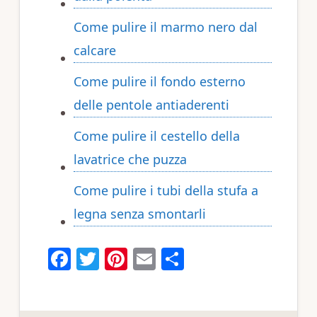
Come pulire il marmo nero dal
calcare​​
Come pulire il fondo esterno
delle pentole antiaderenti​​
Come pulire il cestello della
lavatrice che puzza​​
Come pulire i tubi della stufa a
legna senza smontarli​​
F
T
Pi
E
C
a
w
n
m
o
c
it
te
ai
n