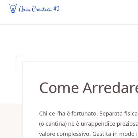
Skip
Skip
to
to
AREA
Guide
CREATIVA
main
primary
Creative
42
content
sidebar
da
Leggere
Online
Come Arredare
Chi ce l’ha è fortunato. Separata fisic
(o cantina) ne è un’appendice prezio
valore complessivo. Gestita in modo in