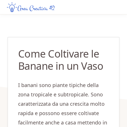
Skip
Skip
to
to
AREA
Guide
CREATIVA
main
primary
Creative
42
content
sidebar
da
Leggere
Come Coltivare le
Online
Banane in un Vaso
I banani sono piante tipiche della
zona tropicale e subtropicale. Sono
caratterizzata da una crescita molto
rapida e possono essere coltivate
facilmente anche a casa mettendo in