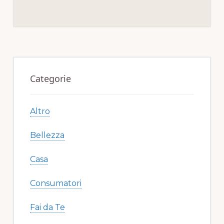
e
te
re
l
di
b
r
st
vi
o
di
o
Primary
k
Sidebar
Categorie
Altro
Bellezza
Casa
Consumatori
Fai da Te