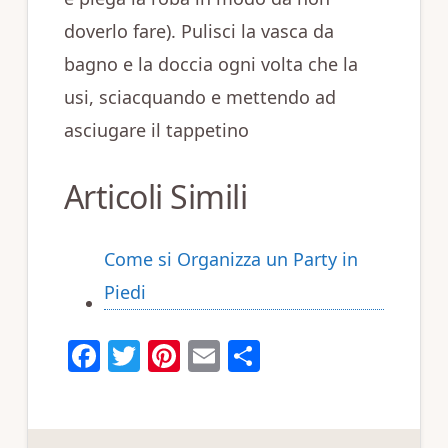
doverlo fare). Pulisci la vasca da
bagno e la doccia ogni volta che la
usi, sciacquando e mettendo ad
asciugare il tappetino
Articoli Simili
Come si Organizza un Party in
Piedi
F
T
Pi
E
C
a
w
n
m
o
c
it
te
ai
n