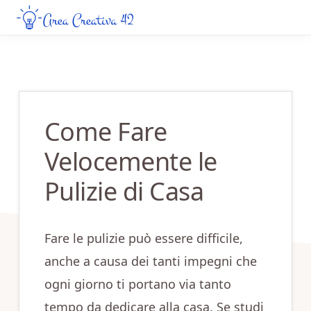
Skip
Skip
to
to
AREA
Guide
CREATIVA
main
primary
Creative
42
content
sidebar
da
Leggere
Come Fare
Online
Velocemente le
Pulizie di Casa
Fare le pulizie può essere difficile,
anche a causa dei tanti impegni che
ogni giorno ti portano via tanto
tempo da dedicare alla casa. Se studi