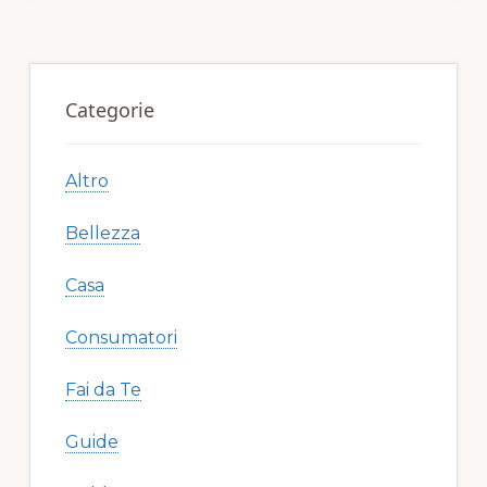
o
di
o
Primary
k
Sidebar
Categorie
Altro
Bellezza
Casa
Consumatori
Fai da Te
Guide