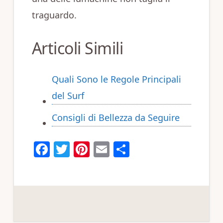
traguardo.
Articoli Simili
Quali Sono le Regole Principali
del Surf
Consigli di Bellezza da Seguire
F
T
Pi
E
C
a
w
n
m
o
c
it
te
ai
n
e
te
re
l
di
b
r
st
vi