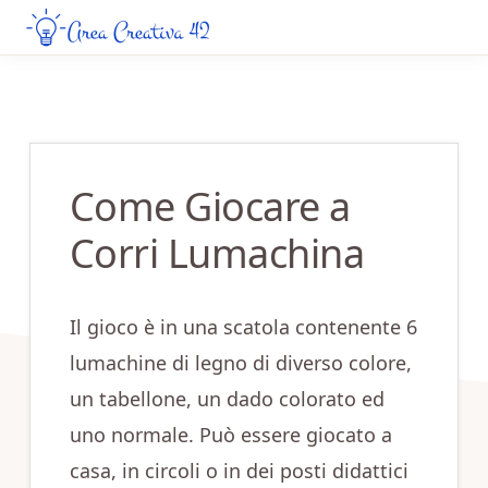
Skip
Skip
to
to
AREA
Guide
CREATIVA
main
primary
Creative
42
content
sidebar
da
Leggere
Come Giocare a
Online
Corri Lumachina
Il gioco è in una scatola contenente 6
lumachine di legno di diverso colore,
un tabellone, un dado colorato ed
uno normale. Può essere giocato a
casa, in circoli o in dei posti didattici