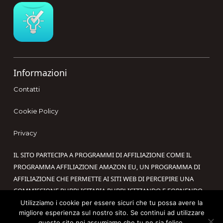
Footer
Informazioni
Contatti
Cookie Policy
Privacy
IL SITO PARTECIPA A PROGRAMMI DI AFFILIAZIONE COME IL
PROGRAMMA AFFILIAZIONE AMAZON EU, UN PROGRAMMA DI
AFFILIAZIONE CHE PERMETTE AI SITI WEB DI PERCEPIRE UNA
COMMISSIONE PUBBLICITARIA PUBBLICIZZANDO E FORNENDO
LINK AL SITO AMAZON.IT. IN QUALITÀ DI AFFILIATO AMAZON, IL
Utilizziamo i cookie per essere sicuri che tu possa avere la
migliore esperienza sul nostro sito. Se continui ad utilizzare
PRESENTE SITO RICEVE UN GUADAGNO PER CIASCUN ACQUISTO
questo sito noi assumiamo che tu ne sia felice.