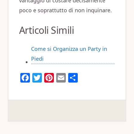
vantaggio di costare decisamente
poco e soprattutto di non inquinare.
Articoli Simili
Come si Organizza un Party in
Piedi
F
T
Pi
E
C
a
w
n
m
o
c
it
te
ai
n
e
te
re
l
di
b
r
st
vi
o
di