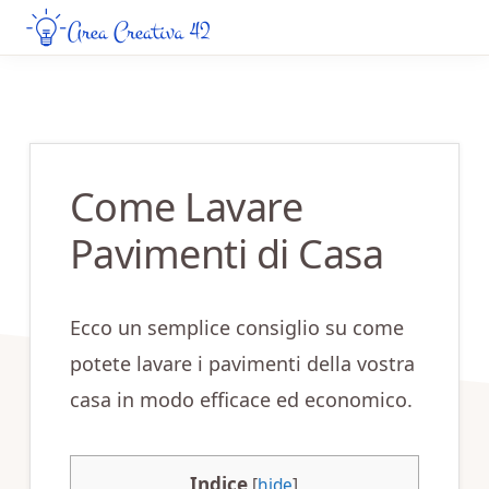
Skip
Skip
to
to
AREA
Guide
CREATIVA
main
primary
Creative
42
content
sidebar
da
Leggere
Come Lavare
Online
Pavimenti di Casa
Ecco un semplice consiglio su come
potete lavare i pavimenti della vostra
casa in modo efficace ed economico.
Indice
[
hide
]