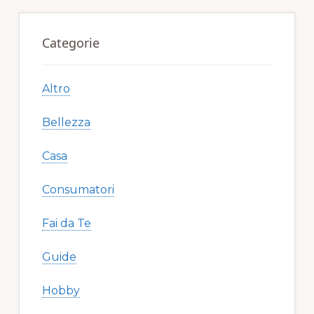
o
Primary
k
Sidebar
Categorie
Altro
Bellezza
Casa
Consumatori
Fai da Te
Guide
Hobby