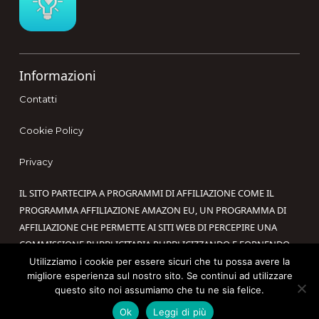
Informazioni
Contatti
Cookie Policy
Privacy
IL SITO PARTECIPA A PROGRAMMI DI AFFILIAZIONE COME IL
PROGRAMMA AFFILIAZIONE AMAZON EU, UN PROGRAMMA DI
AFFILIAZIONE CHE PERMETTE AI SITI WEB DI PERCEPIRE UNA
COMMISSIONE PUBBLICITARIA PUBBLICIZZANDO E FORNENDO
LINK AL SITO AMAZON.IT. IN QUALITÀ DI AFFILIATO AMAZON, IL
Utilizziamo i cookie per essere sicuri che tu possa avere la
migliore esperienza sul nostro sito. Se continui ad utilizzare
PRESENTE SITO RICEVE UN GUADAGNO PER CIASCUN ACQUISTO
questo sito noi assumiamo che tu ne sia felice.
IDONEO.
Ok
Leggi di più