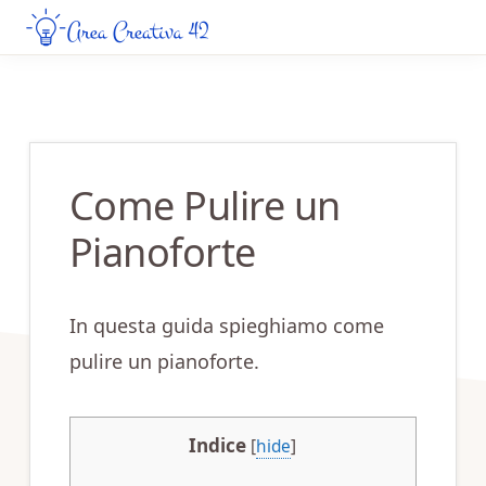
Skip
Skip
to
to
AREA
Guide
CREATIVA
main
primary
Creative
42
content
sidebar
da
Leggere
Come Pulire un
Online
Pianoforte
In questa guida spieghiamo come
pulire un pianoforte.
Indice
[
hide
]