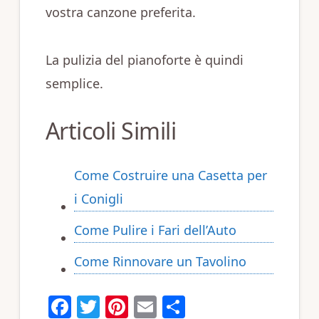
vostra canzone preferita.
La pulizia del pianoforte è quindi
semplice.
Articoli Simili
Come Costruire una Casetta per
i Conigli
Come Pulire i Fari dell’Auto
Come Rinnovare un Tavolino
F
T
Pi
E
C