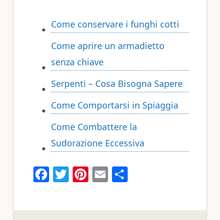
Come conservare i funghi cotti
Come aprire un armadietto
senza chiave
Serpenti – Cosa Bisogna Sapere
Come Comportarsi in Spiaggia
Come Combattere la
Sudorazione Eccessiva
F
T
Pi
E
C
a
w
n
m
o
c
it
te
ai
n