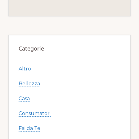
e
te
re
l
di
b
r
st
vi
o
di
o
Primary
k
Sidebar
Categorie
Altro
Bellezza
Casa
Consumatori
Fai da Te