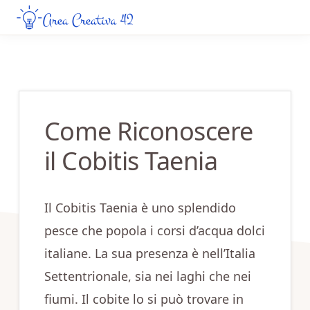
Skip
Skip
to
to
AREA
Guide
CREATIVA
main
primary
Creative
42
content
sidebar
da
Leggere
Come Riconoscere
Online
il Cobitis Taenia
Il Cobitis Taenia è uno splendido
pesce che popola i corsi d’acqua dolci
italiane. La sua presenza è nell’Italia
Settentrionale, sia nei laghi che nei
fiumi. Il cobite lo si può trovare in