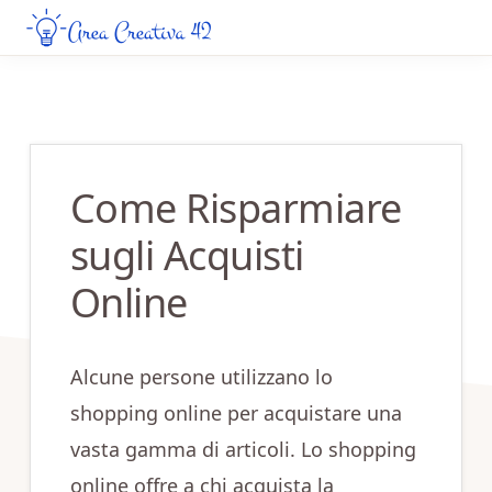
Skip
Skip
to
to
AREA
Guide
CREATIVA
main
primary
Creative
42
content
sidebar
da
Leggere
Come Risparmiare
Online
sugli Acquisti
Online
Alcune persone utilizzano lo
shopping online per acquistare una
vasta gamma di articoli. Lo shopping
online offre a chi acquista la