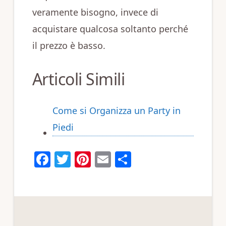
veramente bisogno, invece di
acquistare qualcosa soltanto perché
il prezzo è basso.
Articoli Simili
Come si Organizza un Party in
Piedi
F
T
Pi
E
C
a
w
n
m
o
c
it
te
ai
n
e
te
re
l
di
b
r
st
vi