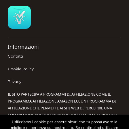
Footer
Informazioni
Contatti
Cookie Policy
Privacy
IL SITO PARTECIPA A PROGRAMMI DI AFFILIAZIONE COME IL
PROGRAMMA AFFILIAZIONE AMAZON EU, UN PROGRAMMA DI
AFFILIAZIONE CHE PERMETTE AI SITI WEB DI PERCEPIRE UNA
COMMISSIONE PUBBLICITARIA PUBBLICIZZANDO E FORNENDO
LINK AL SITO AMAZON.IT. IN QUALITÀ DI AFFILIATO AMAZON, IL
Utilizziamo i cookie per essere sicuri che tu possa avere la
migliore esperienza sul nostro sito. Se continui ad utilizzare
PRESENTE SITO RICEVE UN GUADAGNO PER CIASCUN ACQUISTO