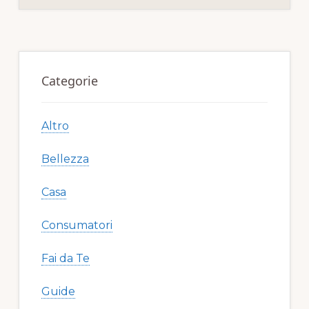
o
di
o
Primary
k
Sidebar
Categorie
Altro
Bellezza
Casa
Consumatori
Fai da Te
Guide