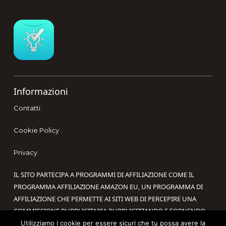
Footer
Informazioni
Contatti
Cookie Policy
Privacy
IL SITO PARTECIPA A PROGRAMMI DI AFFILIAZIONE COME IL
PROGRAMMA AFFILIAZIONE AMAZON EU, UN PROGRAMMA DI
AFFILIAZIONE CHE PERMETTE AI SITI WEB DI PERCEPIRE UNA
COMMISSIONE PUBBLICITARIA PUBBLICIZZANDO E FORNENDO
LINK AL SITO AMAZON.IT. IN QUALITÀ DI AFFILIATO AMAZON, IL
Utilizziamo i cookie per essere sicuri che tu possa avere la