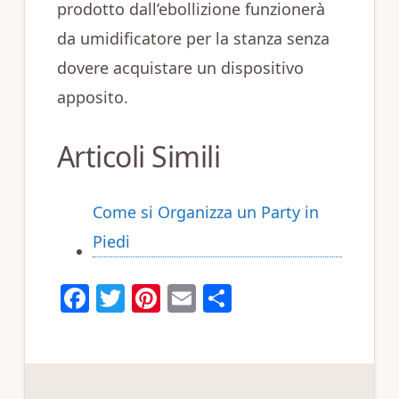
prodotto dall’ebollizione funzionerà
da umidificatore per la stanza senza
dovere acquistare un dispositivo
apposito.
Articoli Simili
Come si Organizza un Party in
Piedi
F
T
Pi
E
C
a
w
n
m
o
c
it
te
ai
n
e
te
re
l
di