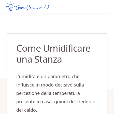
Skip
Skip
to
to
AREA
Guide
CREATIVA
main
primary
Creative
42
content
sidebar
da
Leggere
Come Umidificare
Online
una Stanza
L’umidità è un parametro che
influisce in modo decisivo sulla
percezione della temperatura
presente in casa, quindi del freddo o
del caldo.