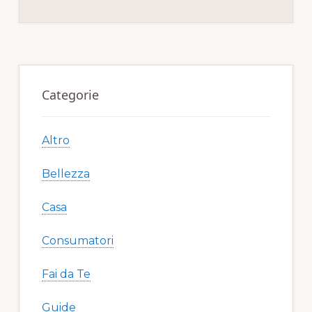
b
r
st
vi
o
di
o
Primary
k
Sidebar
Categorie
Altro
Bellezza
Casa
Consumatori
Fai da Te
Guide