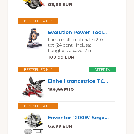
69,99 EUR
BESTSELLER N. 3
Evolution Power Tools R210Cms Troncatrice Radiale Multi-Materiale 210 Mm, 230 V, Multicolore, 42 x 29 x 32 cm, Regime minimo 3750 rpm, Angolo massimo di taglio: 45°
Lama multi-materiale r210-
tct (24 denti) inclusa;
Lunghezza cavo: 2 m
109,99 EUR
BESTSELLER N. 4
OFFERTA
Einhell troncatrice TC-SM 2131/1 Dual (max 1.800 W, 4.900 min-1, funzione di trazione integrata, arresto pezzo, dispositivo di serraggio, incl. lama in metallo duro, laser)
159,99 EUR
BESTSELLER N. 5
Enventor 1200W Sega Circolare con Guida Laser, 2 Lame per Legno
63,99 EUR