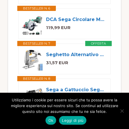
BESTSELLER N. 6
DCA Sega Circolare Mini Senza Spazzole, 2 Velocità 6700/4200 Rpm con 20V 4,0Ah Batteria, 3 Lame Ø125mm e Guida, Profondità Taglio 45mm(90°)/33mm(45°), Per Legno, Plastica, PVC
119,99 EUR
BESTSELLER N. 7
OFFERTA
Seghetto Alternativo Elettrico: DEKOPRO 400W Seghetto per Legno Seghetti Alternativi, 6 Velocità Variabili 0-3000 SPM, Taglio Inclinato ±45° con 8 Lame per Legno, Metallo e Plastica
31,57 EUR
BESTSELLER N. 8
Sega a Gattuccio Seghetto Alternativo: DEKOPRO 710W Seghetto Elettrico Sega per Legno con 4 lame, 2800 SPM a Velocità Variabile, 20mm di Corsa, per Taglio di Legno e Metallo
42,99 EUR
Utilizziamo i cookie per essere sicuri che tu possa avere la
migliore esperienza sul nostro sito. Se continui ad utilizzare
questo sito noi assumiamo che tu ne sia felice.
BESTSELLER N. 9
Ok
Leggi di più
Enventor Mini Sega Circolare con Guida Laser, 580W, 3 Lame(85mm)