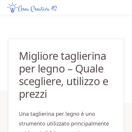
Skip
Skip
to
to
AREA
Guide
CREATIVA
main
primary
Creative
42
content
sidebar
da
Leggere
Migliore taglierina
Online
per legno – Quale
scegliere, utilizzo e
prezzi
Una taglierina per legno è uno
strumento utilizzato principalmente