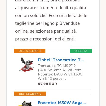
acquistare strumenti di alta qualità
con un solo clic. Ecco una lista delle
taglierine per legno più vendute
online, selezionate per qualità,
prezzo e recensioni dei clienti.
BESTSELLER N. 1
OFFERTA
Einhell Troncatrice TC-MS 2112
Troncatrice TC-MS 2112
(1400 W, lama Ã˜ 210 mm);
Potenza: 1.400 W S1; 1.600
W S6 40 percent
97,98 EUR
BESTSELLER N. 2
Enventor 1650W Sega Circolare per Legno con Guida Laser, 2 Lame (185mm)