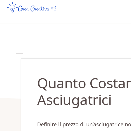
Skip
Skip
to
to
AREA
Guide
CREATIVA
main
primary
Creative
42
content
sidebar
da
Leggere
Online
Quanto Costan
Asciugatrici
Definire il prezzo di un’asciugatrice 