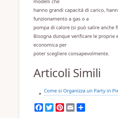
modelli che
hanno grandi capacità di carico, han
funzionamento a gas o a
pompa di calore (si può salire anche f
Bisogna dunque verificare le proprie e
economica per
poter scegliere consapevolmente.
Articoli Simili
Come si Organizza un Party in Pi
F
T
Pi
E
C
a
w
n
m
o