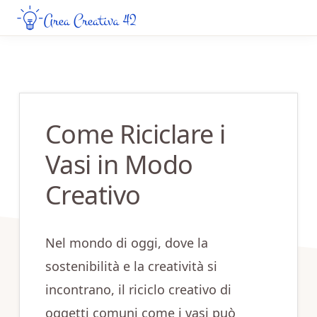
Skip
Skip
to
to
AREA
Guide
CREATIVA
main
primary
Creative
42
content
sidebar
da
Leggere
Come Riciclare i
Online
Vasi in Modo
Creativo
Nel mondo di oggi, dove la
sostenibilità e la creatività si
incontrano, il riciclo creativo di
oggetti comuni come i vasi può