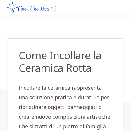
Skip
Skip
to
to
AREA
Guide
CREATIVA
main
primary
Creative
42
content
sidebar
da
Leggere
Come Incollare la
Online
Ceramica Rotta
Incollare la ceramica rappresenta
una soluzione pratica e duratura per
ripristinare oggetti danneggiati o
creare nuove composizioni artistiche.
Che si tratti di un piatto di famiglia