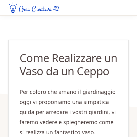
Skip
Skip
to
to
AREA
Guide
CREATIVA
main
primary
Creative
42
content
sidebar
da
Leggere
Come Realizzare un
Online
Vaso da un Ceppo
Per coloro che amano il giardinaggio
oggi vi proponiamo una simpatica
guida per arredare i vostri giardini, vi
faremo vedere e spiegheremo come
si realizza un fantastico vaso.