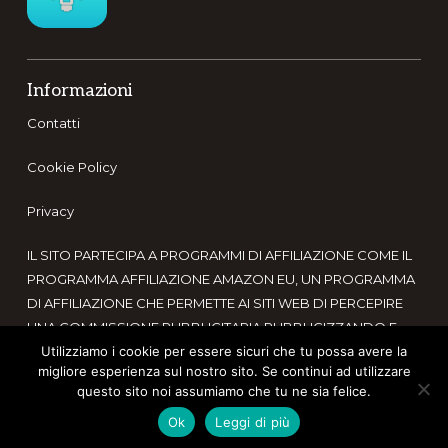
Informazioni
Contatti
Cookie Policy
Privacy
IL SITO PARTECIPA A PROGRAMMI DI AFFILIAZIONE COME IL
PROGRAMMA AFFILIAZIONE AMAZON EU, UN PROGRAMMA
DI AFFILIAZIONE CHE PERMETTE AI SITI WEB DI PERCEPIRE
UNA COMMISSIONE PUBBLICITARIA PUBBLICIZZANDO E
FORNENDO LINK AL SITO AMAZON.IT. IN QUALITÀ DI
Utilizziamo i cookie per essere sicuri che tu possa avere la
migliore esperienza sul nostro sito. Se continui ad utilizzare
AFFILIATO AMAZON, IL PRESENTE SITO RICEVE UN
questo sito noi assumiamo che tu ne sia felice.
GUADAGNO PER CIASCUN ACQUISTO IDONEO.
Ok
Leggi di più