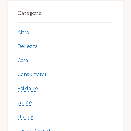
Primary
Sidebar
Categorie
Altro
Bellezza
Casa
Consumatori
Fai da Te
Guide
Hobby
Lavori Domestici