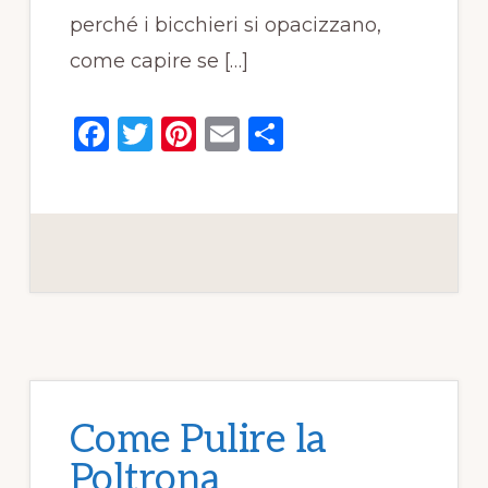
perché i bicchieri si opacizzano,
come capire se […]
F
T
Pi
E
C
a
w
n
m
o
c
it
te
ai
n
e
te
re
l
di
b
r
st
vi
o
di
o
k
Come Pulire la
Poltrona