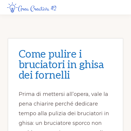
Skip
Skip
to
to
AREA
Guide
CREATIVA
main
primary
42
Creative
content
sidebar
da
Leggere
Come pulire i
Online
bruciatori in ghisa
dei fornelli​​
Prima di mettersi all’opera, vale la
pena chiarire perché dedicare
tempo alla pulizia dei bruciatori in
ghisa: un bruciatore sporco non