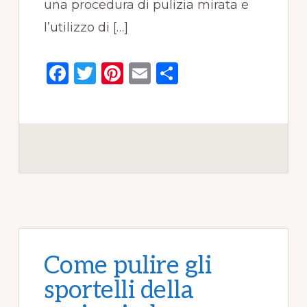
una procedura di pulizia mirata e
l’utilizzo di […]
F
T
Pi
E
C
a
w
n
m
o
c
it
te
ai
n
e
te
re
l
di
b
r
st
vi
o
di
o
k
Come pulire gli
sportelli della