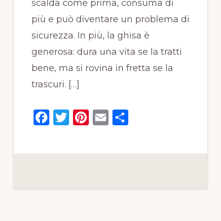
scalda come prima, consuma di
più e può diventare un problema di
sicurezza. In più, la ghisa è
generosa: dura una vita se la tratti
bene, ma si rovina in fretta se la
trascuri. […]
F
T
Pi
E
C
a
w
n
m
o
c
it
te
ai
n
e
te
re
l
di
b
r
st
vi
o
di
o